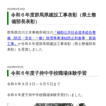
投
2024年9月19日
稿
令和６年度群馬県建設工事表彰（県土整
日:
備部長表彰）
群馬県渋川土木事務所発注の
『補助公共社会資本総合整
備（防災・安全・一般）除雪車庫凍結防止剤倉庫 新築
工事』
が令和６年度群馬県建設工事表彰（県土整備部長
表彰）を受賞しました
投
2024年9月5日
稿
令和６年度子持中学校職場体験学習
日:
令和６年９月３日～９月５日まで
令和６年度子持中学校職場体験学習行いました。