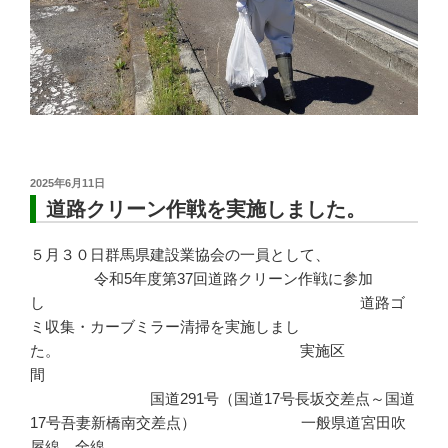
投
2025年6月11日
稿
道路クリーン作戦を実施しました。
日:
５月３０日群馬県建設業協会の一員として、
令和5年度第37回道路クリーン作戦に参加
し 道路ゴ
ミ収集・カーブミラー清掃を実施しまし
た。 実施区
間
国道291号（国道17号長坂交差点～国道
17号吾妻新橋南交差点） 一般県道宮田吹
屋線 全線