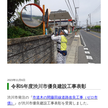
投
2023年11月6日
稿
令和5年度渋川市優良建設工事表彰
日:
渋川市発注の『
市道木の間藤田線道路改良工事（ゼロ市
債）
』が渋川市優良建設工事表彰を受賞しました。