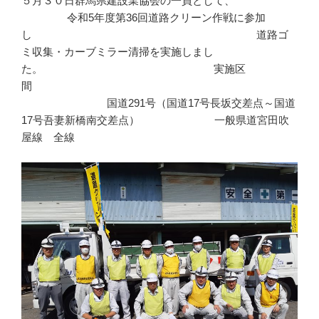
５月３０日群馬県建設業協会の一員として、
令和5年度第36回道路クリーン作戦に参加
し 道路ゴ
ミ収集・カーブミラー清掃を実施しまし
た。 実施区
間
国道291号（国道17号長坂交差点～国道
17号吾妻新橋南交差点） 一般県道宮田吹
屋線 全線