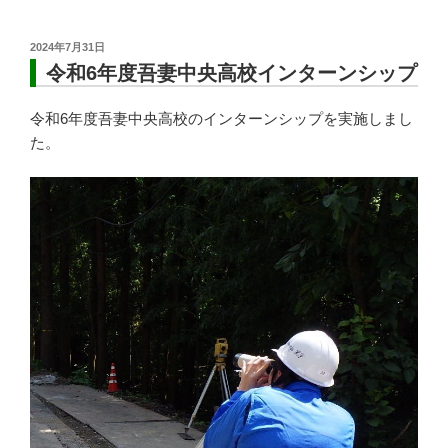
投
2024年7月31日
稿
令和6年度吾妻中央高校インターンシップ
日:
令和6年度吾妻中央高校のインターンシップを実施しまし
た。