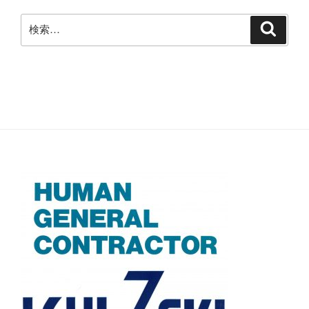
ジ
検
検
送
索
索:
り