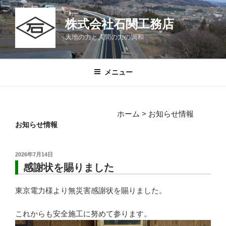
コ
ン
株式会社石関工務店
テ
大地の力と人間の力の調和
ン
ツ
へ
メニュー
ス
キ
ッ
ホーム
>
お知らせ情報
プ
お知らせ情報
投
2026年7月14日
稿
感謝状を賜りました
日:
東京電力様より無災害感謝状を賜りました。
これからも安全施工に努めて参ります。