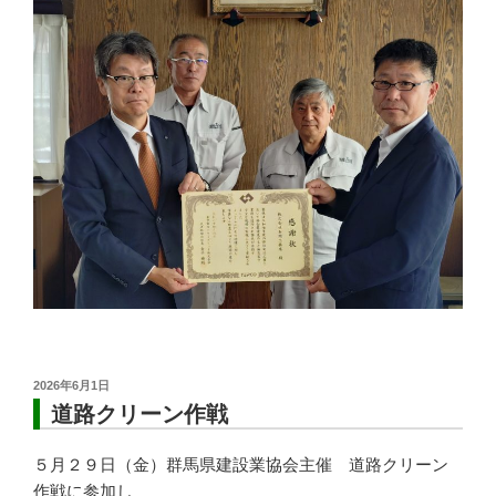
投
2026年6月1日
稿
道路クリーン作戦
日:
５月２９日（金）群馬県建設業協会主催 道路クリーン
作戦に参加し