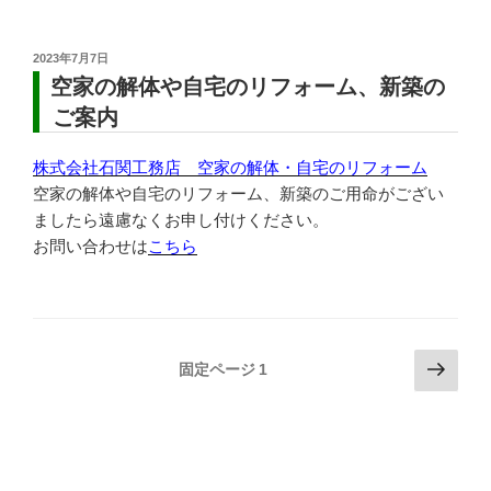
投
2023年7月7日
稿
空家の解体や自宅のリフォーム、新築の
日:
ご案内
株式会社石関工務店 空家の解体・自宅のリフォーム
空家の解体や自宅のリフォーム、新築のご用命がござい
ましたら遠慮なくお申し付けください。
お問い合わせは
こちら
投
次
固定ページ
1
の
稿
ペ
の
ー
ペ
ジ
ー