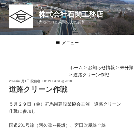
コ
ン
株式会社石関工務店
テ
大地の力と人間の力の調和
ン
ツ
へ
メニュー
ス
キ
ッ
ホーム
>
お知らせ情報
>
未分類
プ
>
道路クリーン作戦
投
2026年6月1日
投稿者:
HOMEPAGE@2018
稿
道路クリーン作戦
日:
５月２９日（金）群馬県建設業協会主催 道路クリーン
作戦に参加し
国道291号線（阿久津～長坂）、宮田吹屋線全線