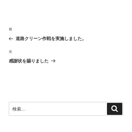
投
前
前
稿
の
道路クリーン作戦を実施しました。
ナ
投
ビ
稿
次
次
ゲ
の
感謝状を賜りました
投
ー
稿
シ
ョ
ン
検
検
索
索: