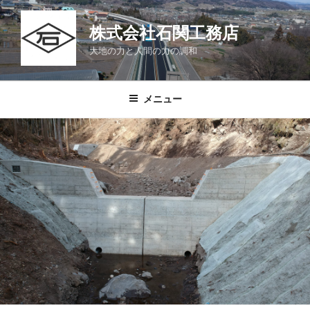
コ
ン
株式会社石関工務店
テ
大地の力と人間の力の調和
ン
ツ
へ
メニュー
ス
キ
ッ
プ