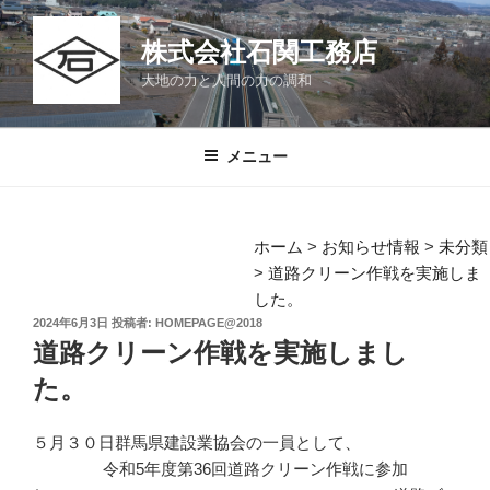
コ
ン
株式会社石関工務店
テ
大地の力と人間の力の調和
ン
ツ
へ
メニュー
ス
キ
ッ
ホーム
>
お知らせ情報
>
未分類
プ
>
道路クリーン作戦を実施しま
した。
投
2024年6月3日
投稿者:
HOMEPAGE@2018
稿
道路クリーン作戦を実施しまし
日:
た。
５月３０日群馬県建設業協会の一員として、
令和5年度第36回道路クリーン作戦に参加