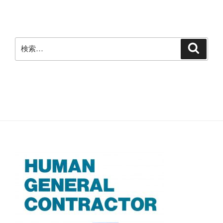
ョ
ン
検
検
索
索: