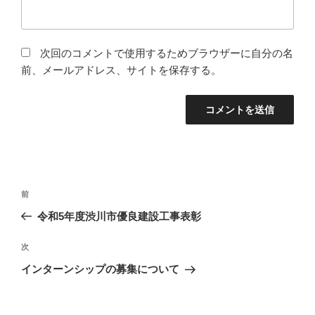
次回のコメントで使用するためブラウザーに自分の名
前、メールアドレス、サイトを保存する。
投
前
前
稿
の
令和5年度渋川市優良建設工事表彰
ナ
投
ビ
稿
次
次
ゲ
の
インターンシップの募集について
投
ー
稿
シ