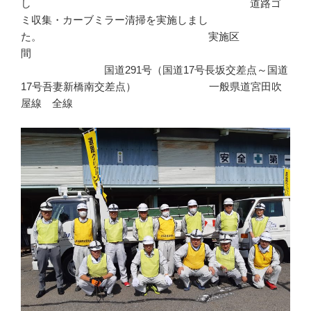
し 道路ゴ
ミ収集・カーブミラー清掃を実施しまし
た。 実施区
間
国道291号（国道17号長坂交差点～国道
17号吾妻新橋南交差点） 一般県道宮田吹
屋線 全線