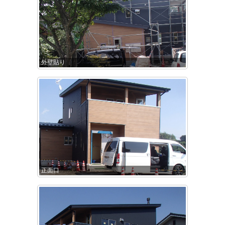
外壁貼り
正面口