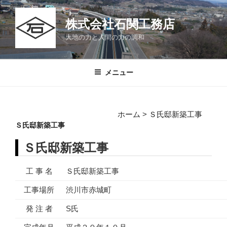
コ
ン
株式会社石関工務店
テ
大地の力と人間の力の調和
ン
ツ
へ
メニュー
ス
キ
ッ
ホーム
>
Ｓ氏邸新築工事
プ
Ｓ氏邸新築工事
Ｓ氏邸新築工事
工 事 名
Ｓ氏邸新築工事
工事場所
渋川市赤城町
発 注 者
S氏