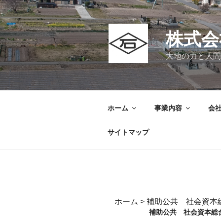
コ
ン
テ
株式会
ン
ツ
大地の力と人間
へ
ス
キ
ッ
ホーム
事業内容
会
プ
サイトマップ
ホーム
>
補助公共 社会資本
補助公共 社会資本総