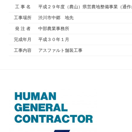
工 事 名
平成２９年度（農山）県営農地整備事業（通作
工事場所
渋川市中郷 地先
発 注 者
中部農業事務所
完成年月
平成３０年１月
工事内容
アスファルト舗装工事