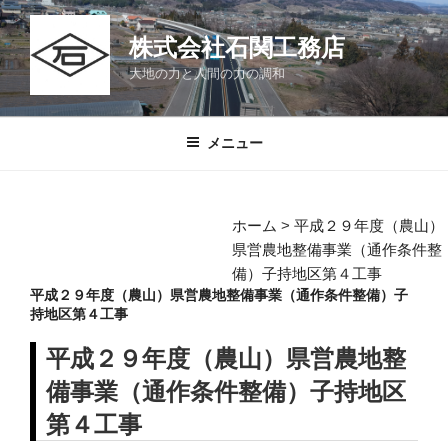
コ
ン
株式会社石関工務店
テ
大地の力と人間の力の調和
ン
ツ
へ
メニュー
ス
キ
ッ
ホーム
>
平成２９年度（農山）
プ
県営農地整備事業（通作条件整
備）子持地区第４工事
平成２９年度（農山）県営農地整備事業（通作条件整備）子
持地区第４工事
平成２９年度（農山）県営農地整
備事業（通作条件整備）子持地区
第４工事