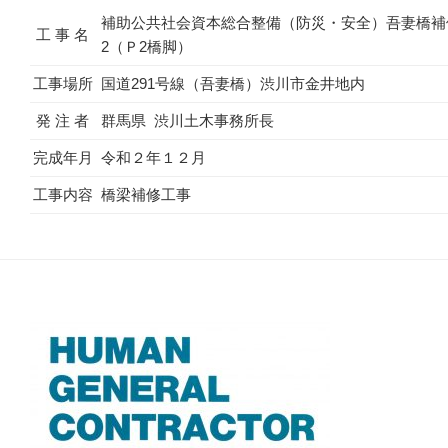
補助公共社会資本総合整備（防災・安全）吾妻橋補
工 事 名
2（Ｐ2橋脚）
工事場所
国道291号線（吾妻橋）渋川市金井地内
発 注 者
群馬県 渋川土木事務所長
完成年月
令和２年１２月
工事内容
橋梁補修工事