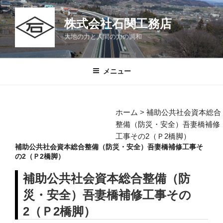
コ
ン
株式会社石関工務店
テ
大地の力と人間の力の調和
ン
ツ
へ
メニュー
ス
キ
ッ
ホーム
>
補助公共社会資本総合
プ
整備（防災・安全）吾妻橋補修
工事その2（Ｐ2橋脚）
補助公共社会資本総合整備（防災・安全）吾妻橋補修工事そ
の2（Ｐ2橋脚）
補助公共社会資本総合整備（防
災・安全）吾妻橋補修工事その
2（Ｐ2橋脚）