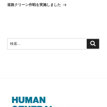
ゲ
の
道路クリーン作戦を実施しました
投
ー
稿
シ
ョ
ン
検
検
索
索: