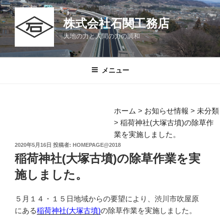
コ
ン
株式会社石関工務店
テ
大地の力と人間の力の調和
ン
ツ
へ
メニュー
ス
キ
ッ
ホーム
>
お知らせ情報
>
未分類
プ
>
稲荷神社(大塚古墳)の除草作
業を実施しました。
投
2020年5月16日
投稿者:
HOMEPAGE@2018
稿
稲荷神社(大塚古墳)の除草作業を実
日:
施しました。
５月１４・１５日地域からの要望により、渋川市吹屋原
にある
稲荷神社(大塚古墳)
の除草作業を実施しました。