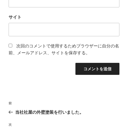
サイト
次回のコメントで使用するためブラウザーに自分の名
前、メールアドレス、サイトを保存する。
投
前
前
稿
の
当社社屋の外壁塗装を行いました。
ナ
投
ビ
稿
次
次